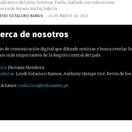
adrastro del niño Yosimar Paolo, hallado sin vida en una
ueva de Huasicancha, habría...
EYDI SOTACURO RAMOS
-
24 DE MARZO DE 2022
erca de nosotros
o de comunicación digital que difunde noticias y busca revelar l
os más importantes de la Región Central del país.
ora:
Jhovana Mendoza
odistas:
Leydi Sotacuro Ramos, Anthony Quispe Oré, Kevin de los
áctanos:
redaccion@infoandes.pe