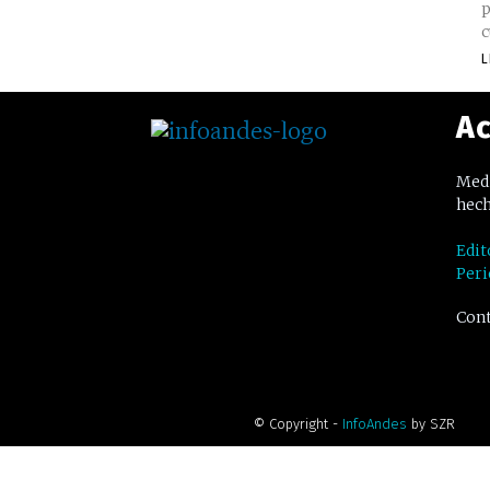
p
c
L
Ac
Medi
hech
Edit
Peri
Cont
© Copyright -
InfoAndes
by SZR