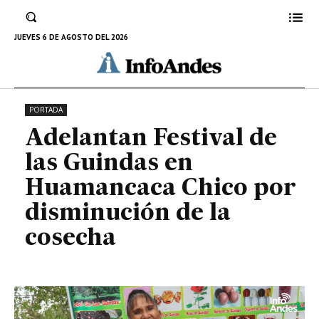
Guindas en Huamancaca Chico
por disminución de la cosecha
JUEVES 6 DE AGOSTO DEL 2026
18 DE ENERO DE 2023
PORTADA
Adelantan Festival de
las Guindas en
Huamancaca Chico por
disminución de la
cosecha