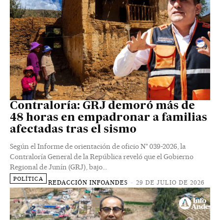
Contraloría: GRJ demoró más de
48 horas en empadronar a familias
afectadas tras el sismo
Según el Informe de orientación de oficio N° 039-2026, la
Contraloría General de la República reveló que el Gobierno
Regional de Junín (GRJ), bajo...
POLÍTICA
REDACCIÓN INFOANDES
-
29 DE JULIO DE 2026