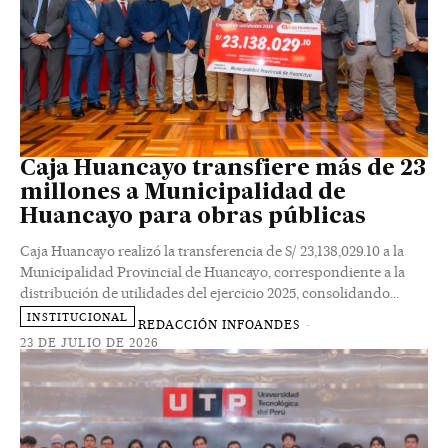
Caja Huancayo transfiere más de 23
millones a Municipalidad de
Huancayo para obras públicas
Caja Huancayo realizó la transferencia de S/ 23,138,029.10 a la
Municipalidad Provincial de Huancayo, correspondiente a la
distribución de utilidades del ejercicio 2025, consolidando...
INSTITUCIONAL
REDACCIÓN INFOANDES
-
23 DE JULIO DE 2026