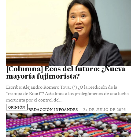
[Columna] Ecos del futuro: ¿Nueva
mayoría fujimorista?
Escribe: Alejandro Romero Tovar (*) ¿O la reedición de la
“trampa de Kouri”? Asistimos a los prolegómenos de una lucha
incruenta por el control del...
OPINIÓN
REDACCIÓN INFOANDES
-
24 DE JULIO DE 2026