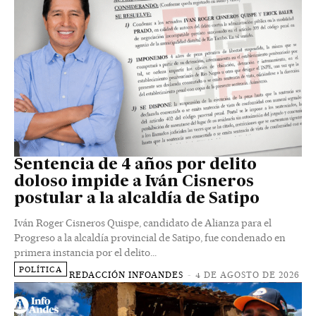
Sentencia de 4 años por delito
doloso impide a Iván Cisneros
postular a la alcaldía de Satipo
Iván Roger Cisneros Quispe, candidato de Alianza para el
Progreso a la alcaldía provincial de Satipo, fue condenado en
primera instancia por el delito...
POLÍTICA
REDACCIÓN INFOANDES
-
4 DE AGOSTO DE 2026