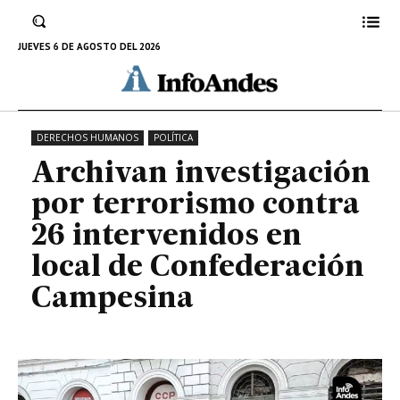
intervenidos en local de
Confederación Campesina
JUEVES 6 DE AGOSTO DEL 2026
20 DE AGOSTO DE 2023
DERECHOS HUMANOS
POLÍTICA
Archivan investigación
por terrorismo contra
26 intervenidos en
local de Confederación
Campesina