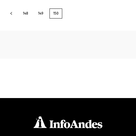
148
149
150