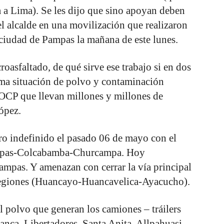
 a Lima). Se les dijo que sino apoyan deben
 el alcalde en una movilización que realizaron
a ciudad de Pampas la mañana de este lunes.
roasfaltado, de qué sirve ese trabajo si en dos
sma situación de polvo y contaminación
OCP que llevan millones y millones de
ópez.
ro indefinido el pasado 06 de mayo con el
Pampas-Colcabamba-Churcampa. Hoy
mpas. Y amenazan con cerrar la vía principal
regiones (Huancayo-Huancavelica-Ayacucho).
el polvo que generan los camiones – tráilers
nca, Libertadores, Santa Anita, Allpahuasi,