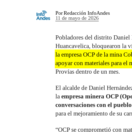
Por
Redacción InfoAndes
11 de mayo de 2026
Pobladores del distrito Daniel
Huancavelica, bloquearon la
la empresa OCP de la mina Co
apoyar con materiales para el m
Provías dentro de un mes.
El alcalde de Daniel Hernánd
la
empresa minera OCP (Ope
conversaciones con el pueblo
para el mejoramiento de su car
“OCP se comprometió con mater