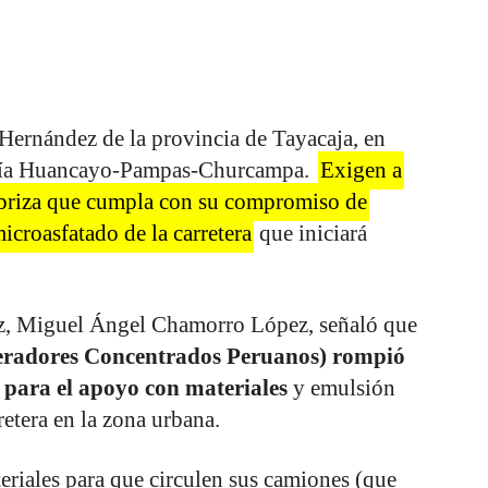
 Hernández de la provincia de Tayacaja, en
 vía Huancayo-Pampas-Churcampa.
Exigen a
briza que cumpla con su compromiso de
icroasfatado de la carretera
que iniciará
ez, Miguel Ángel Chamorro López, señaló que
radores Concentrados Peruanos) rompió
 para el apoyo con materiales
y emulsión
retera en la zona urbana.
iales para que circulen sus camiones (que