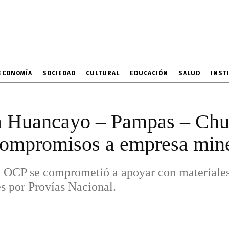
empresa minera OCP
 OCP se comprometió a apoyar con materiale
tera que iniciará en un mes por Provías Nac
11 DE MAYO DE 2026
ECONOMÍA
SOCIEDAD
CULTURAL
EDUCACIÓN
SALUD
INST
ra Huancayo – Pampas – Ch
compromisos a empresa mi
 OCP se comprometió a apoyar con materiales 
es por Provías Nacional.