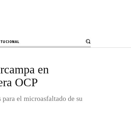
s para el microasfaltado de su
ional.
ITUCIONAL
urcampa en
nera OCP
para el microasfaltado de su