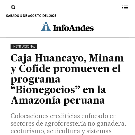
de agroforestería no ganadera, ecoturismo,
acuicultura y sistemas forestales no
SÁBADO 8 DE AGOSTO DEL 2026
maderables.
30 DE JUNIO DE 2026
INSTITUCIONAL
Caja Huancayo, Minam
y Cofide promueven el
programa
“Bionegocios” en la
Amazonía peruana
Colocaciones crediticias enfocado en
sectores de agroforestería no ganadera,
ecoturismo, acuicultura y sistemas