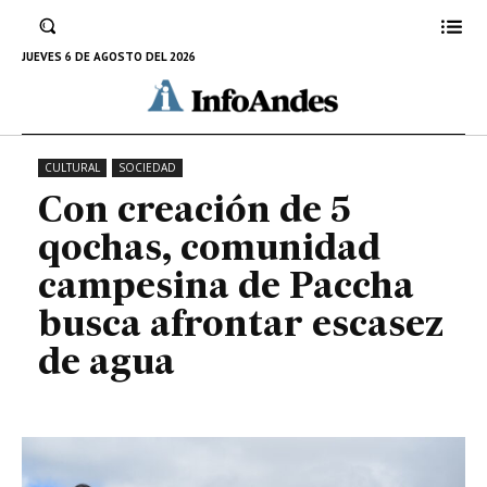
comunidad campesina de Paccha
busca afrontar escasez de agua
JUEVES 6 DE AGOSTO DEL 2026
25 DE MARZO DE 2024
CULTURAL
SOCIEDAD
Con creación de 5
qochas, comunidad
campesina de Paccha
busca afrontar escasez
de agua