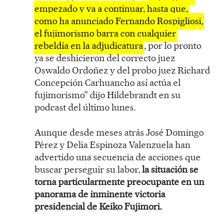
empezado y va a continuar, hasta que,
como ha anunciado Fernando Rospigliosi,
el fujimorismo barra con cualquier
rebeldía en la adjudicatura
, por lo pronto
ya se deshicieron del correcto juez
Oswaldo Ordoñez y del probo juez Richard
Concepción Carhuancho así actúa el
fujimorismo” dijo Hildebrandt en su
podcast del último lunes.
Aunque desde meses atrás José Domingo
Pérez y Delia Espinoza Valenzuela han
advertido una secuencia de acciones que
buscar perseguir su labor,
la situación se
torna particularmente preocupante en un
panorama de inminente victoria
presidencial de Keiko Fujimori.