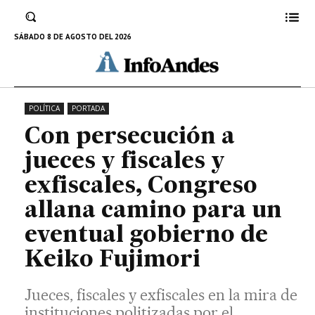
instituciones politizadas por el fujimorismo que
pretenden acallar voces contrarias al venidero
SÁBADO 8 DE AGOSTO DEL 2026
gobierno de Keiko Fujimori.
19 DE JUNIO DE 2026
POLÍTICA
PORTADA
Con persecución a
jueces y fiscales y
exfiscales, Congreso
allana camino para un
eventual gobierno de
Keiko Fujimori
Jueces, fiscales y exfiscales en la mira de
instituciones politizadas por el