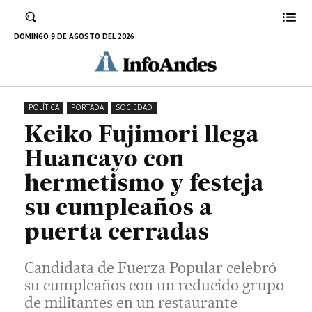
Candidata de Fuerza Popular celebró su
cumpleaños con un reducido grupo de
DOMINGO 9 DE AGOSTO DEL 2026
militantes en un restaurante campestre.
25 DE MAYO DE 2026
POLÍTICA
PORTADA
SOCIEDAD
Keiko Fujimori llega
Huancayo con
hermetismo y festeja
su cumpleaños a
puerta cerradas
Candidata de Fuerza Popular celebró
su cumpleaños con un reducido grupo
de militantes en un restaurante