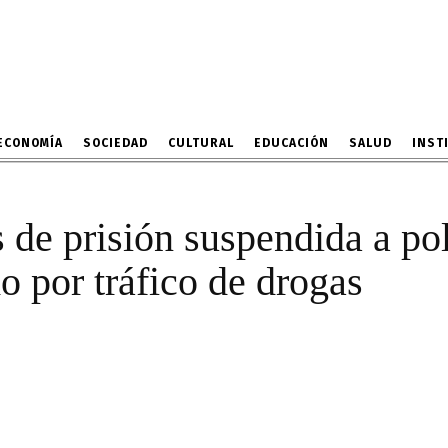
 años de prisión suspend
ma a investigado por trá
5 DE MAYO DE 2024
ECONOMÍA
SOCIEDAD
CULTURAL
EDUCACIÓN
SALUD
INST
de prisión suspendida a pol
o por tráfico de drogas