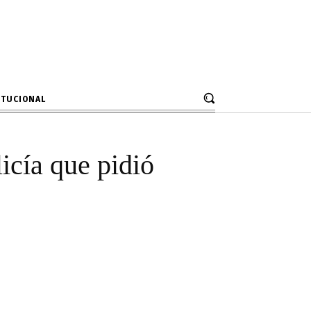
ida a policía
fico de drogas
ITUCIONAL
icía que pidió