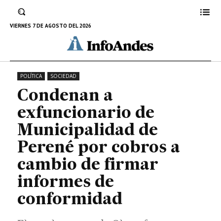
cuatro años por exigir dinero a proveedor de la
obra de construcción de puente tipo losa en
VIERNES 7 DE AGOSTO DEL 2026
Zotani.
3 DE JULIO DE 2026
POLÍTICA
SOCIEDAD
Condenan a
exfuncionario de
Municipalidad de
Perené por cobros a
cambio de firmar
informes de
conformidad