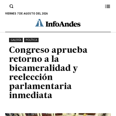
bicameralidad y reelección
parlamentaria inmediata
VIERNES 7 DE AGOSTO DEL 2026
6 DE MARZO DE 2024
GALERÍA
POLÍTICA
Congreso aprueba
retorno a la
bicameralidad y
reelección
parlamentaria
inmediata