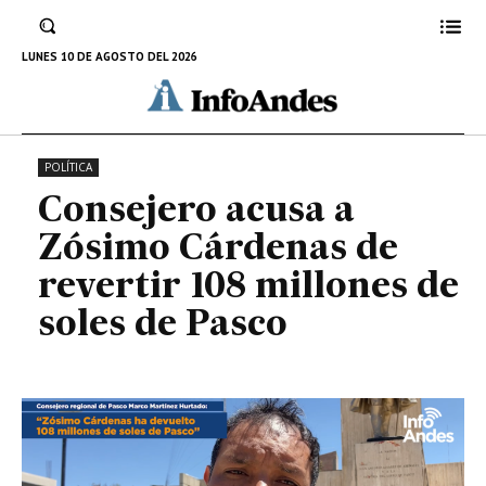
Cárdenas de revertir 108
millones de soles de Pasco
LUNES 10 DE AGOSTO DEL 2026
13 DE SEPTIEMBRE DE 2022
POLÍTICA
Consejero acusa a
Zósimo Cárdenas de
revertir 108 millones de
soles de Pasco