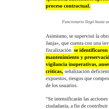
proceso contractual.
Funcionario llegó hasta un
Asimismo, se supervisó la obra
Jauja», que cuenta con una inv
fiscalización
se identificaron
mantenimiento y preservació
vigilancia inoperativas, aus
críticas,
señalización deficient
expuestos, riesgos que comprom
de los usuarios.
“Se intensificarán las acciones
ciudadanía, a fin de contribui