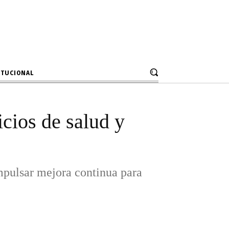
 Junín
á impulsar mejora continua para
ciencia.
ITUCIONAL
icios de salud y
mpulsar mejora continua para