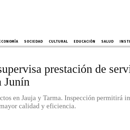
lud y avance de obras en
tos en Jauja y Tarma. Inspección permitir
r servicios públicos de mayor calidad y efi
2 DE OCTUBRE DE 2025
ECONOMÍA
SOCIEDAD
CULTURAL
EDUCACIÓN
SALUD
INST
supervisa prestación de serv
n Junín
ctos en Jauja y Tarma. Inspección permitirá i
 mayor calidad y eficiencia.