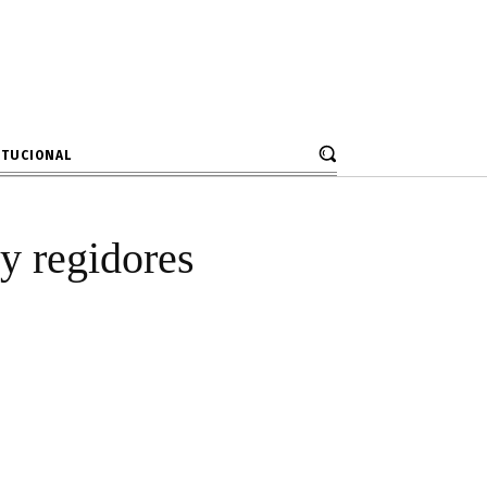
regionales y
el país
ITUCIONAL
 y regidores