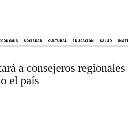
 capacitará a consejeros 
res municipales de todo 
12 DE FEBRERO DE 2023
ECONOMÍA
SOCIEDAD
CULTURAL
EDUCACIÓN
SALUD
INST
tará a consejeros regionales
o el país