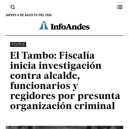
funcionarios y regidores por
presunta organización criminal
JUEVES 6 DE AGOSTO DEL 2026
2 DE AGOSTO DE 2024
POLÍTICA
El Tambo: Fiscalía
inicia investigación
contra alcalde,
funcionarios y
regidores por presunta
organización criminal