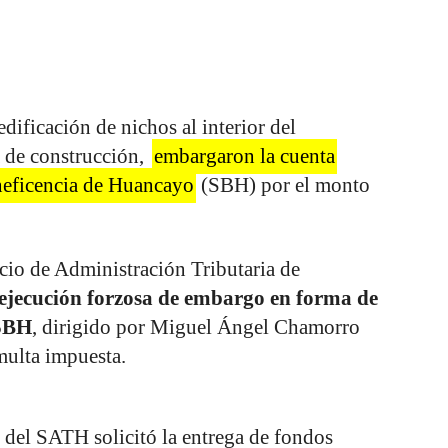
dificación de nichos al interior del
a de construcción,
embargaron la cuenta
neficencia de Huancayo
(SBH) por el monto
icio de Administración Tributaria de
 ejecución forzosa de embargo en forma de
 SBH
, dirigido por Miguel Ángel Chamorro
multa impuesta.
o del SATH solicitó la entrega de fondos