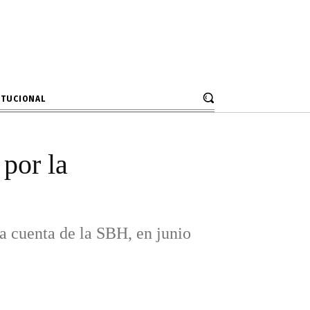
a municipal
cuenta de la SBH, en junio pasado,
ITUCIONAL
por la
a cuenta de la SBH, en junio