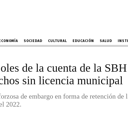
ón de nichos sin licenci
osa de embargo en forma de retención de la 
por la multa impuesta el 2022.
2 DE JULIO DE 2026
ECONOMÍA
SOCIEDAD
CULTURAL
EDUCACIÓN
SALUD
INST
les de la cuenta de la SBH 
chos sin licencia municipal
forzosa de embargo en forma de retención de l
el 2022.