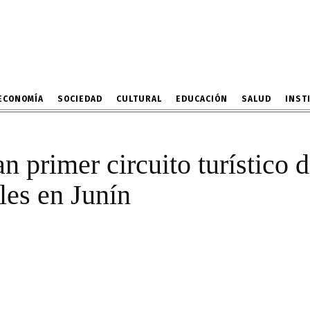
realizan primer circuito
los árboles patrimoniale
18 DE ABRIL DE 2024
ECONOMÍA
SOCIEDAD
CULTURAL
EDUCACIÓN
SALUD
INST
n primer circuito turístico d
les en Junín