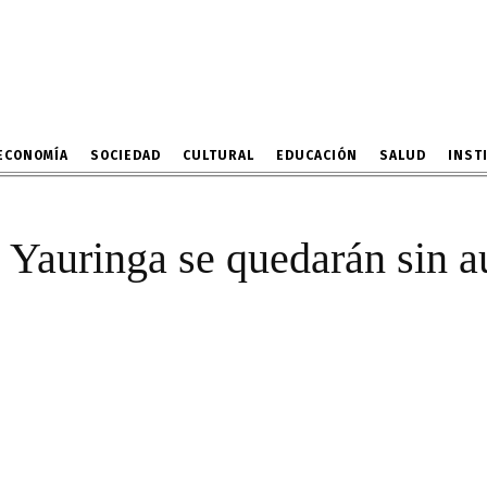
de I.E. Yauringa se queda
por falta de apoyo del GR
4 DE FEBRERO DE 2024
ECONOMÍA
SOCIEDAD
CULTURAL
EDUCACIÓN
SALUD
INST
. Yauringa se quedarán sin au