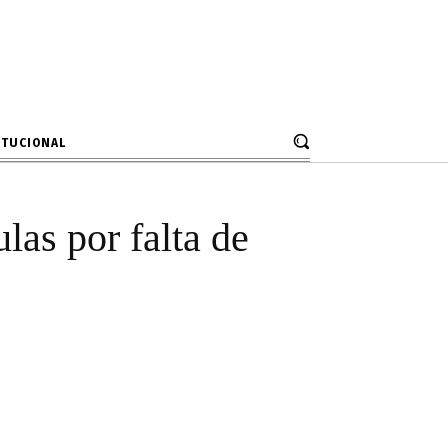
rán sin aulas
J
ITUCIONAL
las por falta de