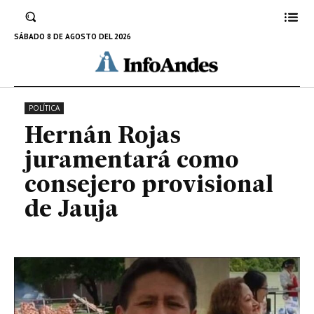
Hernán Rojas juramentará como
consejero provisional de Jauja
SÁBADO 8 DE AGOSTO DEL 2026
8 DE FEBRERO DE 2024
POLÍTICA
Hernán Rojas
juramentará como
consejero provisional
de Jauja