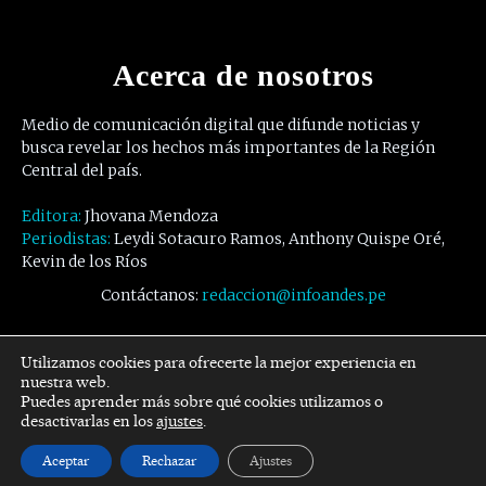
Acerca de nosotros
Medio de comunicación digital que difunde noticias y
busca revelar los hechos más importantes de la Región
Central del país.
Editora:
Jhovana Mendoza
Periodistas:
Leydi Sotacuro Ramos, Anthony Quispe Oré,
Kevin de los Ríos
Contáctanos:
redaccion@infoandes.pe
Síguenos
Utilizamos cookies para ofrecerte la mejor experiencia en
nuestra web.
Puedes aprender más sobre qué cookies utilizamos o
Facebook
Twitter
Youtube
desactivarlas en los
ajustes
.
Aceptar
Rechazar
Ajustes
© Copyright -
InfoAndes
by SZR