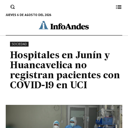
Huancavelica no registran
pacientes con COVID-19 en UCI
JUEVES 6 DE AGOSTO DEL 2026
17 DE JUNIO DE 2022
SOCIEDAD
Hospitales en Junín y
Huancavelica no
registran pacientes con
COVID-19 en UCI