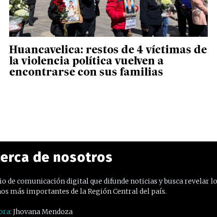
Huancavelica: restos de 4 víctimas de
la violencia política vuelven a
encontrarse con sus familias
erca de nosotros
o de comunicación digital que difunde noticias y busca revelar l
os más importantes de la Región Central del país.
ora:
Jhovana Mendoza