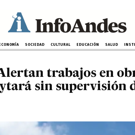
 de Huaytará sin superv
profesionales
20 DE MAYO DE 2024
ECONOMÍA
SOCIEDAD
CULTURAL
EDUCACIÓN
SALUD
INST
Alertan trabajos en ob
ytará sin supervisión 