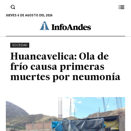
Huancavelica: Ola de frío causa
primeras muertes por neumonía
JUEVES 6 DE AGOSTO DEL 2026
12 DE JUNIO DE 2022
SOCIEDAD
Huancavelica: Ola de
frío causa primeras
muertes por neumonía