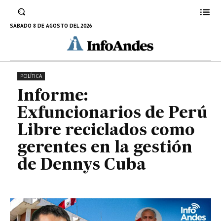
Libre reciclados como gerentes
en la gestión de Dennys Cuba
SÁBADO 8 DE AGOSTO DEL 2026
4 DE ENERO DE 2023
POLÍTICA
Informe:
Exfuncionarios de Perú
Libre reciclados como
gerentes en la gestión
de Dennys Cuba