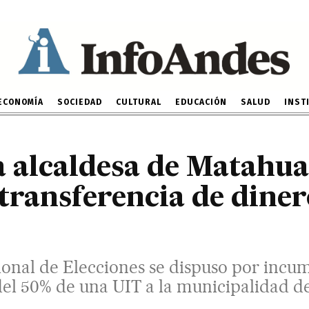
poblado
e Elecciones se dispuso por incumplimiento
a UIT a la municipalidad del centro poblado
9 DE JUNIO DE 2026
ECONOMÍA
SOCIEDAD
CULTURAL
EDUCACIÓN
SALUD
INST
 alcaldesa de Matahua
transferencia de diner
onal de Elecciones se dispuso por incum
del 50% de una UIT a la municipalidad d