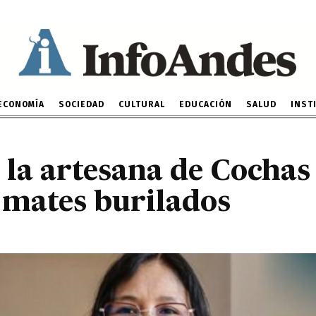
a, la artesana de Cocha
 colores los mates buril
14 DE MARZO DE 2023
ECONOMÍA
SOCIEDAD
CULTURAL
EDUCACIÓN
SALUD
INST
 la artesana de Cochas
s mates burilados