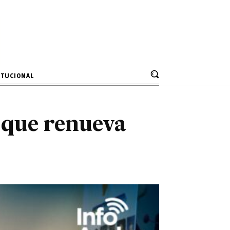
s que renueva
ados
ITUCIONAL
 que renueva