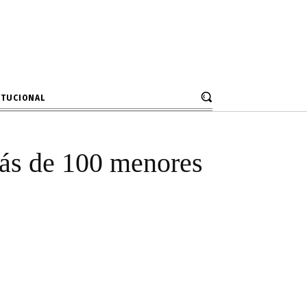
aron a más de
e ebriedad
ITUCIONAL
más de 100 menores