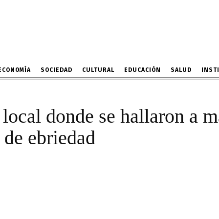
tó a local donde se hall
es en presunto estado d
23 DE FEBRERO DE 2023
ECONOMÍA
SOCIEDAD
CULTURAL
EDUCACIÓN
SALUD
INST
local donde se hallaron a 
 de ebriedad