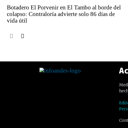
Botadero El Porvenir en El Tambo al borde del
colapso: Contraloría advierte solo 86 días de
vida útil
Ac
Medi
hech
Edit
Peri
Cont