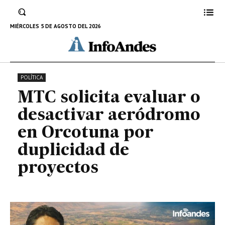
aeródromo en Orcotuna por
duplicidad de proyectos
MIÉRCOLES 5 DE AGOSTO DEL 2026
6 DE SEPTIEMBRE DE 2022
POLÍTICA
MTC solicita evaluar o
desactivar aeródromo
en Orcotuna por
duplicidad de
proyectos