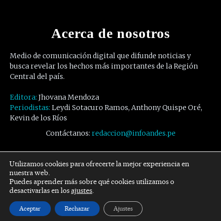
Acerca de nosotros
Medio de comunicación digital que difunde noticias y
busca revelar los hechos más importantes de la Región
Central del país.
Editora:
Jhovana Mendoza
Periodistas:
Leydi Sotacuro Ramos, Anthony Quispe Oré,
Kevin de los Ríos
Contáctanos:
redaccion@infoandes.pe
Síguenos
Utilizamos cookies para ofrecerte la mejor experiencia en
nuestra web.
Puedes aprender más sobre qué cookies utilizamos o
Facebook
Twitter
Youtube
desactivarlas en los
ajustes
.
Aceptar
Rechazar
Ajustes
© Copyright -
InfoAndes
by SZR