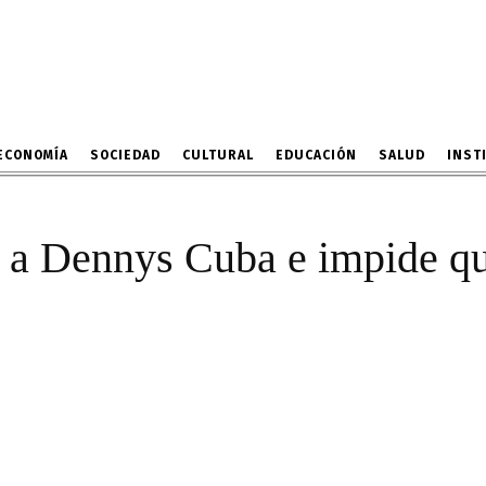
linda a Dennys Cuba e im
cuentas de sus viajes
5 DE FEBRERO DE 2023
ECONOMÍA
SOCIEDAD
CULTURAL
EDUCACIÓN
SALUD
INST
a a Dennys Cuba e impide qu