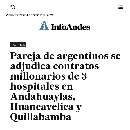
hospitales en Andahuaylas,
Huancavelica y Quillabamba
VIERNES 7 DE AGOSTO DEL 2026
12 DE SEPTIEMBRE DE 2025
POLÍTICA
Pareja de argentinos se
adjudica contratos
millonarios de 3
hospitales en
Andahuaylas,
Huancavelica y
Quillabamba