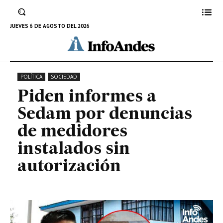
denuncias de medidores
instalados sin autorización
JUEVES 6 DE AGOSTO DEL 2026
21 DE FEBRERO DE 2023
POLÍTICA
SOCIEDAD
Piden informes a
Sedam por denuncias
de medidores
instalados sin
autorización