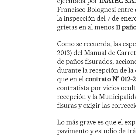
ejecutada por
INATEC S.A.C
Francisco Bolognesi entre e
la inspección del 7 de ener
grietas en al menos
11 paño
Como se recuerda, las espe
2013) del Manual de Carret
de paños fisurados, accion
durante la recepción de la
que en el
contrato N° 012
contratista por vicios ocul
recepción y la Municipalida
fisuras y exigir las correcc
Lo más grave es que el exp
pavimento y estudio de trá