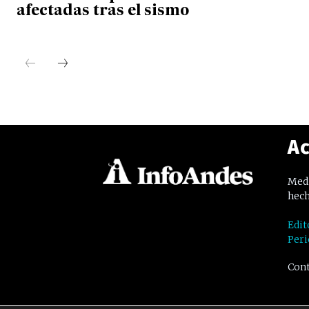
afectadas tras el sismo
Ac
Medi
hech
Edit
Peri
Cont