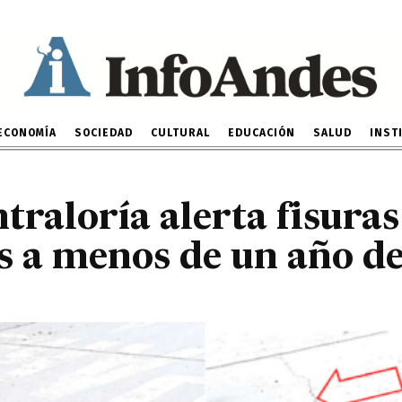
Contraloría alerta fisura
das a menos de un año d
13 DE FEBRERO DE 2025
ECONOMÍA
SOCIEDAD
CULTURAL
EDUCACIÓN
SALUD
INST
traloría alerta fisuras
as a menos de un año d