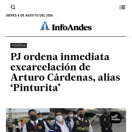
excarcelación de Arturo
Cárdenas, alias ‘Pinturita’
JUEVES 6 DE AGOSTO DEL 2026
5 DE AGOSTO DE 2025
POLÍTICA
PJ ordena inmediata
excarcelación de
Arturo Cárdenas, alias
‘Pinturita’