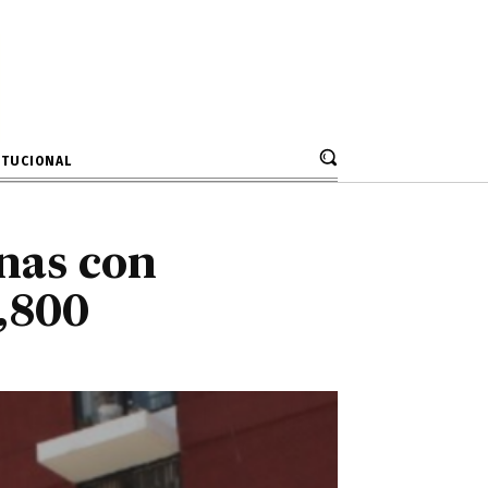
rsonas con
S/ 61,800
ITUCIONAL
nas con
,800