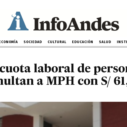
plir cuota laboral de pe
idad multan a MPH con 
12 DE JUNIO DE 2024
ECONOMÍA
SOCIEDAD
CULTURAL
EDUCACIÓN
SALUD
INST
cuota laboral de perso
ultan a MPH con S/ 61