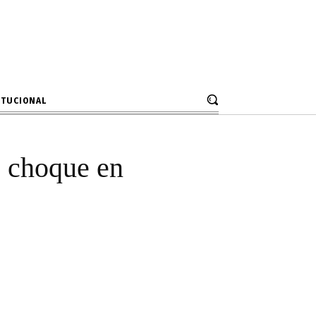
atipo causó
ebriedad
ITUCIONAL
ó choque en