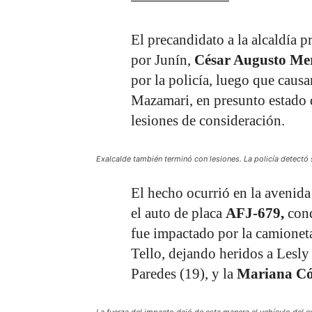
El precandidato a la alcaldía 
por Junín,
César Augusto Mer
por la policía, luego que causa
Mazamari, en presunto estado 
lesiones de consideración.
Exalcalde también terminó con lesiones. La policía detectó 
El hecho ocurrió en la avenida
el auto de placa
AFJ-679,
cond
fue impactado por la camionet
Tello, dejando heridos a Lesl
Paredes (19), y la
Mariana Cón
La fuerza del impacto dejó de esta manera el vehículo del e