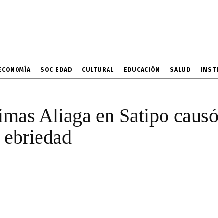
to de Dimas Aliaga en S
en presunto estado de 
24 DE ABRIL DE 2022
ECONOMÍA
SOCIEDAD
CULTURAL
EDUCACIÓN
SALUD
INST
imas Aliaga en Satipo caus
 ebriedad