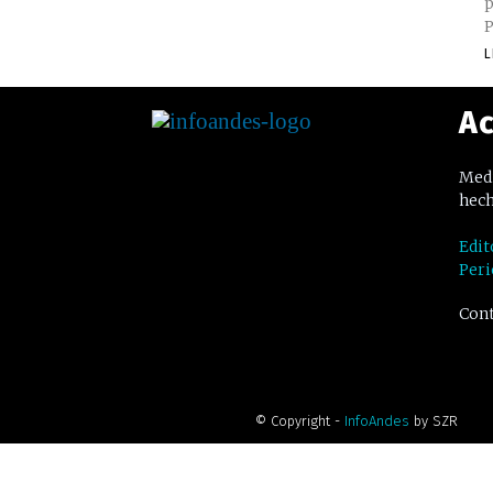
p
P
L
Ac
Medi
hech
Edit
Peri
Cont
© Copyright -
InfoAndes
by SZR