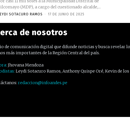
or casi 11 mil soles a la Municipalidad Distrital de
ilcomayo (MDP), a cargo del cuestionado alcalde,...
EYDI SOTACURO RAMOS
-
17 DE JUNIO DE 2025
erca de nosotros
o de comunicación digital que difunde noticias y busca revelar l
os más importantes de la Región Central del país.
ora:
Jhovana Mendoza
odistas:
Leydi Sotacuro Ramos, Anthony Quispe Oré, Kevin de los
áctanos:
redaccion@infoandes.pe