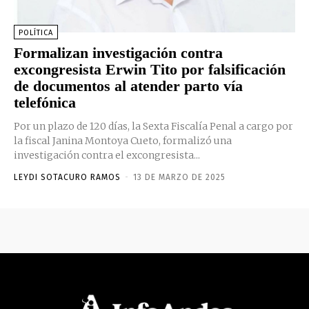
POLÍTICA
Formalizan investigación contra
excongresista Erwin Tito por falsificación
de documentos al atender parto vía
telefónica
Por un plazo de 120 días, la Sexta Fiscalía Penal a cargo por
la fiscal Janina Montoya Cueto, formalizó una
investigación contra el excongresista...
LEYDI SOTACURO RAMOS
-
13 DE MARZO DE 2025