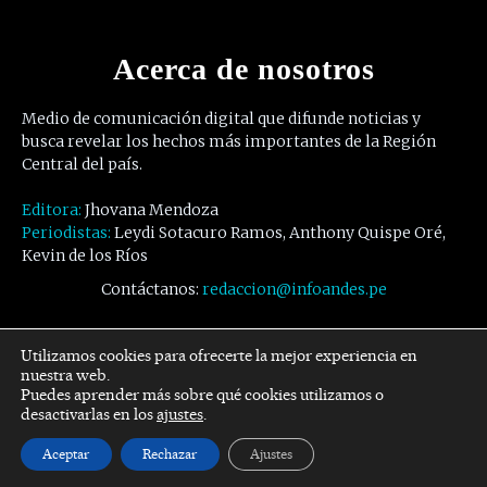
Acerca de nosotros
Medio de comunicación digital que difunde noticias y
busca revelar los hechos más importantes de la Región
Central del país.
Editora:
Jhovana Mendoza
Periodistas:
Leydi Sotacuro Ramos, Anthony Quispe Oré,
Kevin de los Ríos
Contáctanos:
redaccion@infoandes.pe
Síguenos
Utilizamos cookies para ofrecerte la mejor experiencia en
nuestra web.
Puedes aprender más sobre qué cookies utilizamos o
Facebook
Twitter
Youtube
desactivarlas en los
ajustes
.
Aceptar
Rechazar
Ajustes
© Copyright -
InfoAndes
by SZR