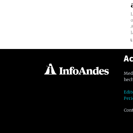
L
o
A
l
L
Ac
Medi
hech
Edit
Peri
Cont