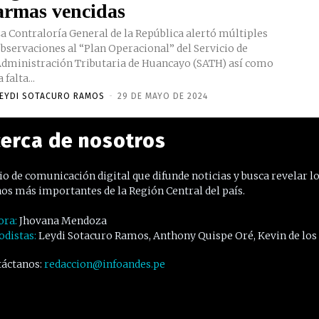
armas vencidas
a Contraloría General de la República alertó múltiples
bservaciones al “Plan Operacional” del Servicio de
dministración Tributaria de Huancayo (SATH) así como
a falta...
EYDI SOTACURO RAMOS
-
29 DE MAYO DE 2024
erca de nosotros
o de comunicación digital que difunde noticias y busca revelar l
os más importantes de la Región Central del país.
ora:
Jhovana Mendoza
odistas:
Leydi Sotacuro Ramos, Anthony Quispe Oré, Kevin de los
áctanos:
redaccion@infoandes.pe