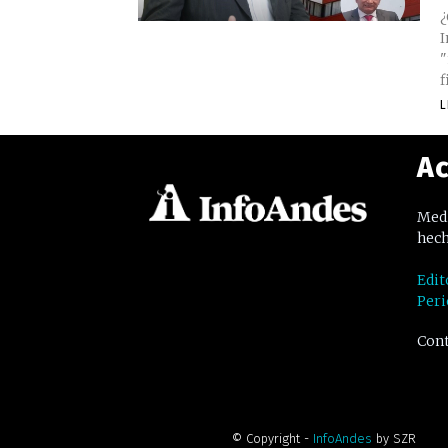
¿
I
"
f
L
Ac
Medi
hech
Edit
Peri
Cont
© Copyright -
InfoAndes
by SZR