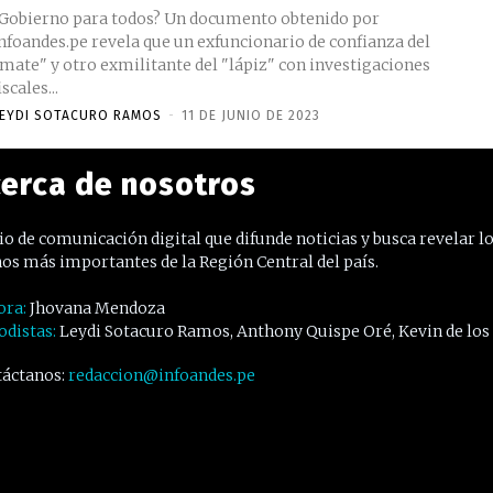
Gobierno para todos? Un documento obtenido por
nfoandes.pe revela que un exfuncionario de confianza del
mate" y otro exmilitante del "lápiz" con investigaciones
iscales...
EYDI SOTACURO RAMOS
-
11 DE JUNIO DE 2023
erca de nosotros
o de comunicación digital que difunde noticias y busca revelar l
os más importantes de la Región Central del país.
ora:
Jhovana Mendoza
odistas:
Leydi Sotacuro Ramos, Anthony Quispe Oré, Kevin de los
áctanos:
redaccion@infoandes.pe