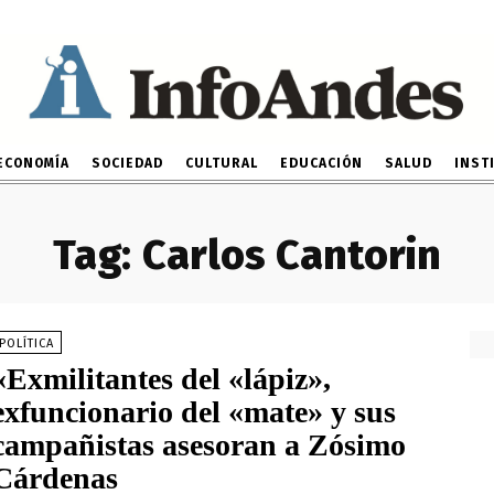
ECONOMÍA
SOCIEDAD
CULTURAL
EDUCACIÓN
SALUD
INST
Tag:
Carlos Cantorin
POLÍTICA
«Exmilitantes del «lápiz»,
exfuncionario del «mate» y sus
campañistas asesoran a Zósimo
Cárdenas