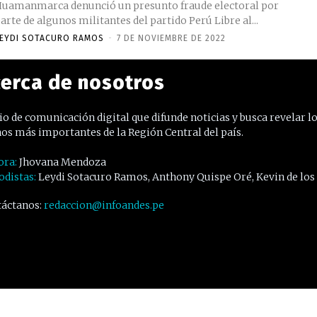
uamanmarca denunció un presunto fraude electoral por
arte de algunos militantes del partido Perú Libre al...
EYDI SOTACURO RAMOS
-
7 DE NOVIEMBRE DE 2022
erca de nosotros
o de comunicación digital que difunde noticias y busca revelar l
os más importantes de la Región Central del país.
ora:
Jhovana Mendoza
odistas:
Leydi Sotacuro Ramos, Anthony Quispe Oré, Kevin de los
áctanos:
redaccion@infoandes.pe