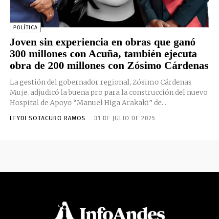
POLÍTICA
Joven sin experiencia en obras que ganó
300 millones con Acuña, también ejecuta
obra de 200 millones con Zósimo Cárdenas
La gestión del gobernador regional, Zósimo Cárdenas
Muje, adjudicó la buena pro para la construcción del nuevo
Hospital de Apoyo “Manuel Higa Arakaki” de...
LEYDI SOTACURO RAMOS
-
31 DE JULIO DE 2025