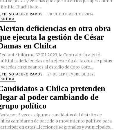
bra de pistas y veredas que ejecuta en los pasajes Chimú
 Emilia Chachi bajo...
EYDI SOTACURO RAMOS
-
30 DE DICIEMBRE DE 2024
POLÍTICA
Alertan deficiencias en otra obra
que ejecuta la gestión de César
Damas en Chilca
ediante informe N°011-2023, la Contraloría alertó
últiples deficiencias en la ejecución de la obra de pistas
 veredas circundantes al estadio de Coto Coto,...
EYDI SOTACURO RAMOS
-
21 DE SEPTIEMBRE DE 2023
POLÍTICA
Candidatos a Chilca pretenden
llegar al poder cambiando de
grupo político
asta por 5 veces, algunos candidatos del distrito de
hilca cambiaron de partido o movimiento político para
articipar en estas Elecciones Regionales y Municipales...