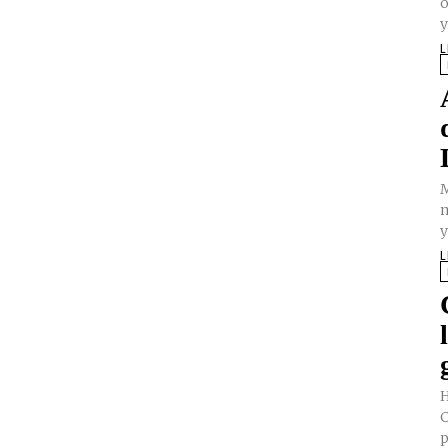
o
y
L
M
m
y
L
H
C
p