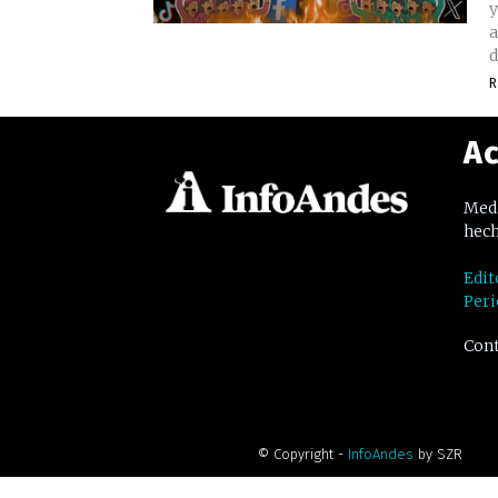
y
a
d
R
Ac
Medi
hech
Edit
Peri
Cont
© Copyright -
InfoAndes
by SZR