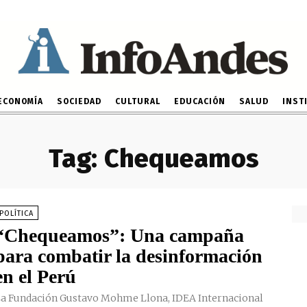
ECONOMÍA
SOCIEDAD
CULTURAL
EDUCACIÓN
SALUD
INST
Tag:
Chequeamos
POLÍTICA
“Chequeamos”: Una campaña
para combatir la desinformación
en el Perú
a Fundación Gustavo Mohme Llona, IDEA Internacional