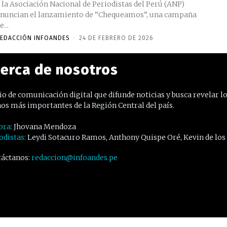
 la Asociación Nacional de Periodistas del Perú (ANP)
nuncian el lanzamiento de “Chequeamos”, una campaña
e...
EDACCIÓN INFOANDES
-
24 DE FEBRERO DE 2026
erca de nosotros
o de comunicación digital que difunde noticias y busca revelar l
os más importantes de la Región Central del país.
ora:
Jhovana Mendoza
odistas:
Leydi Sotacuro Ramos, Anthony Quispe Oré, Kevin de los
áctanos:
redaccion@infoandes.pe