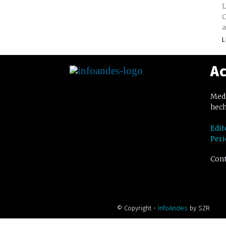
L
C
a
L
Ac
Medi
hech
Edit
Peri
Cont
© Copyright -
InfoAndes
by SZR