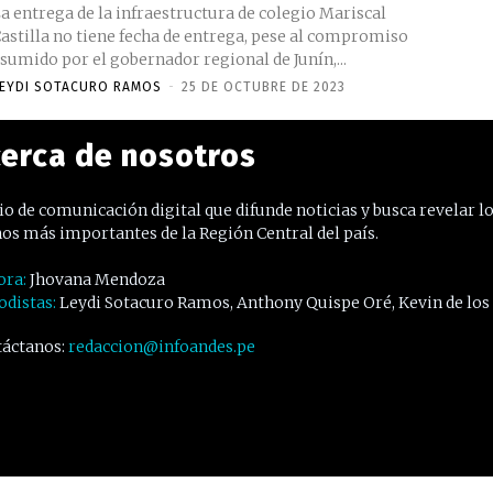
a entrega de la infraestructura de colegio Mariscal
astilla no tiene fecha de entrega, pese al compromiso
sumido por el gobernador regional de Junín,...
EYDI SOTACURO RAMOS
-
25 DE OCTUBRE DE 2023
erca de nosotros
o de comunicación digital que difunde noticias y busca revelar l
os más importantes de la Región Central del país.
ora:
Jhovana Mendoza
odistas:
Leydi Sotacuro Ramos, Anthony Quispe Oré, Kevin de los
áctanos:
redaccion@infoandes.pe