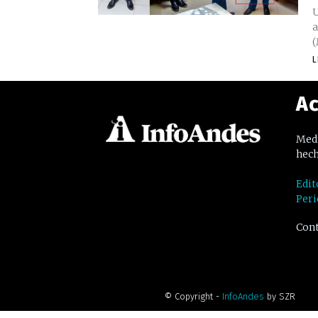
U
a
(
L
Ac
Medi
hech
Edit
Peri
Cont
© Copyright -
InfoAndes
by SZR