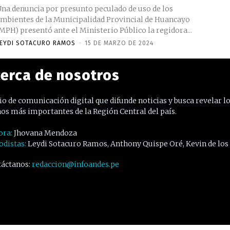
na denuncia por presunto peculado de uso de los
mbientes de la Municipalidad Provincial de Huancayo
MPH) presentó ante el Ministerio Público la regidora...
EYDI SOTACURO RAMOS
-
15 DE MARZO DE 2024
erca de nosotros
o de comunicación digital que difunde noticias y busca revelar l
os más importantes de la Región Central del país.
ora:
Jhovana Mendoza
odistas:
Leydi Sotacuro Ramos, Anthony Quispe Oré, Kevin de los
áctanos:
redaccion@infoandes.pe