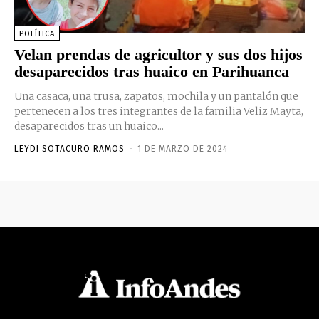
POLÍTICA
Velan prendas de agricultor y sus dos hijos
desaparecidos tras huaico en Parihuanca
Una casaca, una trusa, zapatos, mochila y un pantalón que
pertenecen a los tres integrantes de la familia Veliz Mayta,
desaparecidos tras un huaico...
LEYDI SOTACURO RAMOS
-
1 DE MARZO DE 2024