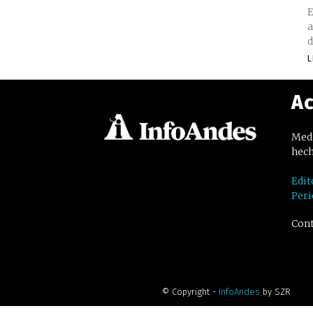
E
a
d
L
Ac
Medi
hech
Edit
Peri
Cont
© Copyright -
InfoAndes
by SZR