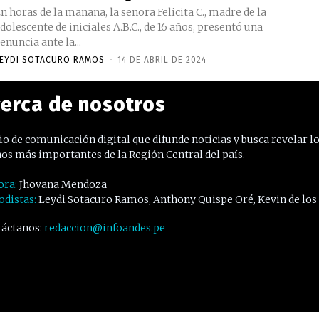
n horas de la mañana, la señora Felicita C., madre de la
dolescente de iniciales A.B.C., de 16 años, presentó una
enuncia ante la...
EYDI SOTACURO RAMOS
-
14 DE ABRIL DE 2024
erca de nosotros
o de comunicación digital que difunde noticias y busca revelar l
os más importantes de la Región Central del país.
ora:
Jhovana Mendoza
odistas:
Leydi Sotacuro Ramos, Anthony Quispe Oré, Kevin de los
áctanos:
redaccion@infoandes.pe