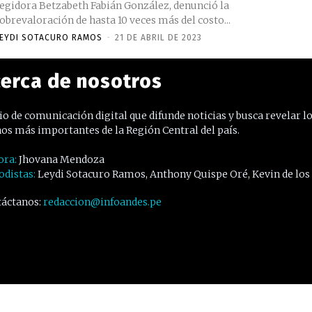
egidora Betzabeth Fabián González, denunció la
obrevaloración de hasta 10 veces más del costo...
EYDI SOTACURO RAMOS
-
21 DE ABRIL DE 2023
erca de nosotros
o de comunicación digital que difunde noticias y busca revelar l
os más importantes de la Región Central del país.
ora:
Jhovana Mendoza
odistas:
Leydi Sotacuro Ramos, Anthony Quispe Oré, Kevin de los
áctanos:
redaccion@infoandes.pe