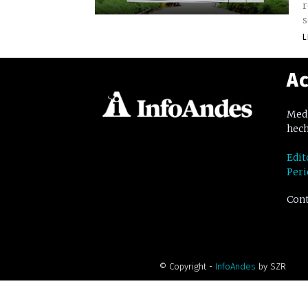
r
s
L
Ac
Medi
hech
Edit
Peri
Cont
© Copyright -
InfoAndes
by SZR